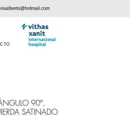
eriaalberto@hotmail.com
 C TO
ÁNGULO 90º.
UIERDA SATINADO