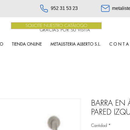
952 31 53 23
metalist
SOLICITE NUESTRO CATÁLOGO
GRACIAS POR SU VISITA
IO
TIENDA ONLINE
METALISTERIA ALBERTO S.L.
C O N T A
BARRA EN 
PARED IZQ
Cantidad
*