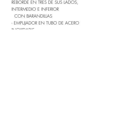
REBORDE EN TRES DE SUS LADOS,
INTERMEDIO E INFERIOR
CON BARANDILLAS
- EMPUJADOR EN TUBO DE ACERO
INOXIDABLE
- RUEDA DE 125 MM. CON
PARAGOLPES, DOS CON FRENOS
- COLOR DE LOS FRONTALES Y
LATERALES A ELEGIR (INOXIDABLE,
AZUL, AMARILLO, ROJO O VERDE)
- BANDEJA SUPERIOR EN ABS O
ACERO INOXIDABLE
- MEDIDAS: 124x50x95 CM.
(LARGO x ANCHO x ALTO)
IVA INCLUIDO