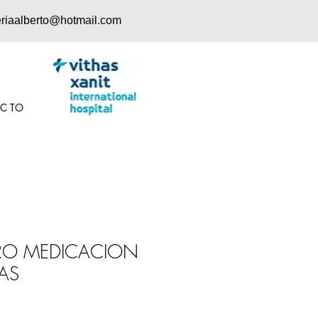
eriaalberto@hotmail.com
 C TO
RRO MEDICACION
AS