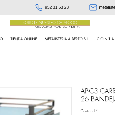
952 31 53 23
metalist
SOLICITE NUESTRO CATÁLOGO
GRACIAS POR SU VISITA
IO
TIENDA ONLINE
METALISTERIA ALBERTO S.L.
C O N T A
AP-C3 CA
26 BANDEJ
Cantidad
*