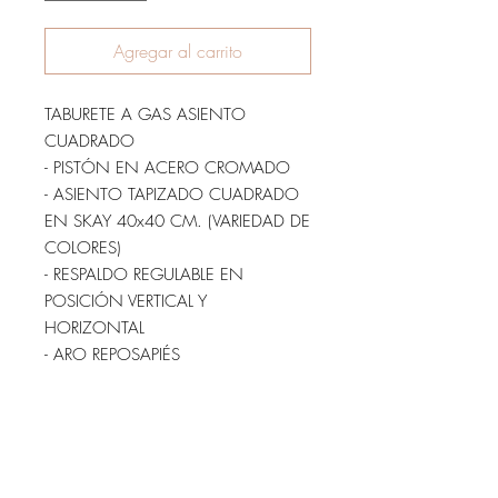
Agregar al carrito
TABURETE A GAS ASIENTO
CUADRADO
- PISTÓN EN ACERO CROMADO
- ASIENTO TAPIZADO CUADRADO
EN SKAY 40x40 CM. (VARIEDAD DE
COLORES)
- RESPALDO REGULABLE EN
POSICIÓN VERTICAL Y
HORIZONTAL
- ARO REPOSAPIÉS
- ASIENTO GIRATORIO REGULABLE
EN ALTURA MEDIANTE SISTEMA
HIDRÁULICO
- BASE DE PLÁSTICO INYECTADO, 5
RUEDAS DIÁMETRO 50