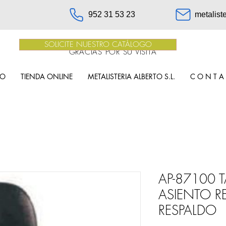
952 31 53 23
metalist
SOLICITE NUESTRO CATÁLOGO
GRACIAS POR SU VISITA
IO
TIENDA ONLINE
METALISTERIA ALBERTO S.L.
C O N T A
AP-87100 
ASIENTO 
RESPALDO