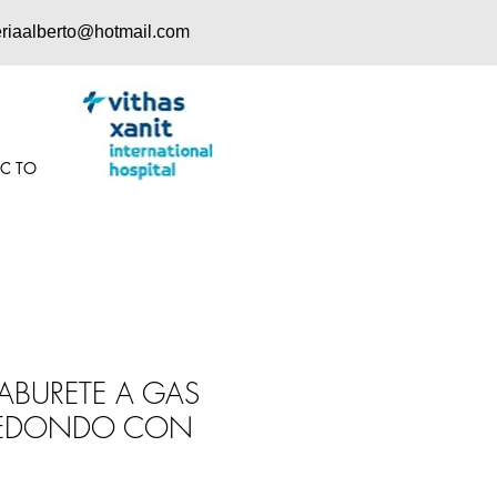
eriaalberto@hotmail.com
 C TO
TABURETE A GAS
REDONDO CON