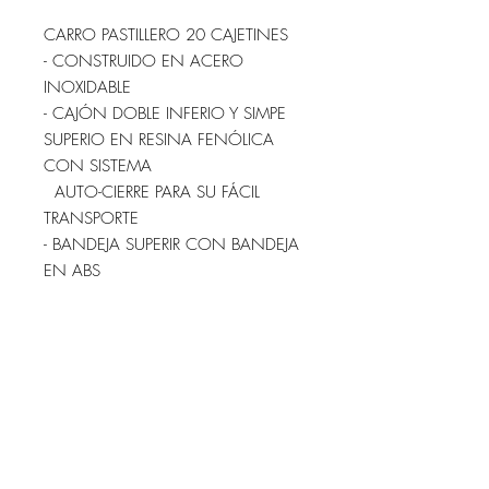
CARRO PASTILLERO 20 CAJETINES
- CONSTRUIDO EN ACERO
INOXIDABLE
- CAJÓN DOBLE INFERIO Y SIMPE
SUPERIO EN RESINA FENÓLICA
CON SISTEMA
AUTO-CIERRE PARA SU FÁCIL
TRANSPORTE
- BANDEJA SUPERIR CON BANDEJA
EN ABS
- 20 CAJITAS EXTRAIBLES CON
SEPARACIONES INTERIORES
- EMPUJADOR EN TUBO DE ACERO
INOX.
- RUEDA DE 125 MM. CON
PARAGOLPES, DOS DE ELLAS CON
FRENOS
- COLOR DE LOS FRONTALES A