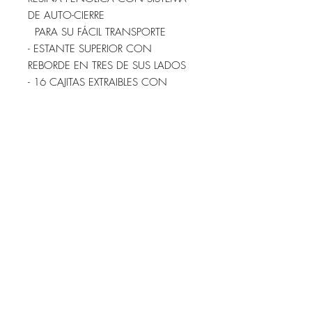
DE AUTO-CIERRE
PARA SU FÁCIL TRANSPORTE
- ESTANTE SUPERIOR CON
REBORDE EN TRES DE SUS LADOS
- 16 CAJITAS EXTRAIBLES CON
SEPARACINES INTERIORES
- BARRA EMPUJADORA EN ACERO
INOXIDABLE
- RUEDA DE 125 MM. CON
PARAGOLPES, DOS CON FRENOS
- COLOR DE LOS FRONTALES A
ELEGIR( INOX., AZUL, AMARILLO,
ROJO O VERDE)
- MEDIDAS: 62x50x95 CM. (LARGO
x ANCHO x ALTO)
IVA INCLUIDO