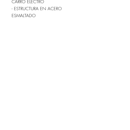
CARRO ELECTRO
- ESTRUCTURA EN ACERO
ESMALTADO
- ESTANTE SUPERIOR E INFERIO EN
MELAMINA
- CAJÓN EN PARTE SUPERIOR
- CUATRO RUEDAS DE 80 MM.
CON PARAGOLPES
- MEDIDAS: 65x50x80 CM. (LARGO
x ANCHO x ALTO)
AP-25401 CARRO ELECTRO EN
ACERO INOXIDABLE
IVA INCLUIDO