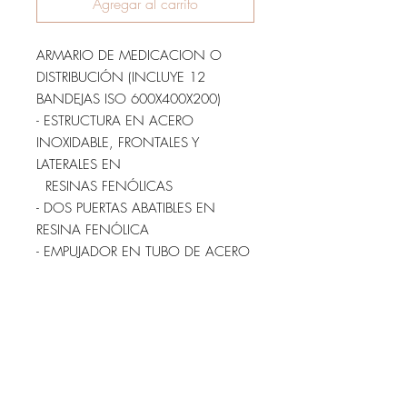
Agregar al carrito
ARMARIO DE MEDICACION O
DISTRIBUCIÓN (INCLUYE 12
BANDEJAS ISO 600X400X200)
- ESTRUCTURA EN ACERO
INOXIDABLE, FRONTALES Y
LATERALES EN
RESINAS FENÓLICAS
- DOS PUERTAS ABATIBLES EN
RESINA FENÓLICA
- EMPUJADOR EN TUBO DE ACERO
INOXIDABLE
- PAREDES INTERIORES CON GUÍAS
DE POLIESTIRENO / POLIETILENO
- RUEDAS DE 125 MM., DOS CON
FRENOS
- COLOR DE LOS FRONTALES Y
LATERALES A ELEGIR (INOXIDABLE,