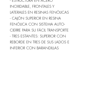
- ESTRUCTURA EN ACERO
INOXIDABLE, FRONTALES Y
LATERALES EN RESINAS FENÓLICAS
- CAJÓN SUPERIOR EN RESINA
FENÓLICA CON SISTEMA AUTO-
CIERRE PARA SU FÁCIL TRANSPORTE
- TRES ESTANTES: SUPERIOR CON
REBORDE EN TRES DE SUS LADOS E
INFERIOR CON BARANDILLAS
- EMPUJADOR EN TUBO DE ACERO
INOXIDABLE
- RUEDA DE 125 MM. CON
PARAGOLPES, DOS CON FRENOS
- COLOR DE LOS FRONTALES Y
LATERALES A ELEGIR (INOXIDABLE,
AZUL, AMARILLO, ROJO O VERDE)
- BANDEJA SUPERIOR EN ABS O
ACERO INOXIDABLE
- MEDIDAS: 62x50x95 CM. (LARGO