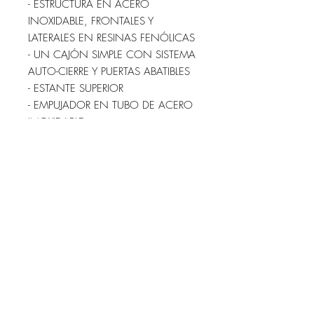
- ESTRUCTURA EN ACERO
INOXIDABLE, FRONTALES Y
LATERALES EN RESINAS FENÓLICAS
- UN CAJÓN SIMPLE CON SISTEMA
AUTO-CIERRE Y PUERTAS ABATIBLES
- ESTANTE SUPERIOR
- EMPUJADOR EN TUBO DE ACERO
INOXIDABLE
- RUEDA DE 125 MM. CON
PARAGOLPES, DOS DE ELLAS CON
FRENOS
- COLOR DE LOS FRONTALES Y
LATERALES A ELEGIR (INOXIDABLE,
AZUL, AMARILLO, ROJO O VERDE)
- BANDEJA SUPERIOR EN ABS O
ACERO INOXIDABLE
- MEDIDAS: 62x50x95 CM. (LARGO
x ANCHO x ALTO)