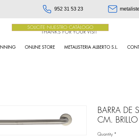
952 31 53 23
metalist
SOLICITE NUESTRO CATÁLOGO
THANKS FOR YOUR VISIT
INNING
ONLINE STORE
METALISTERIA ALBERTO S.L.
CON
BARRA DE 
CM. BRILLO
Quantity
*