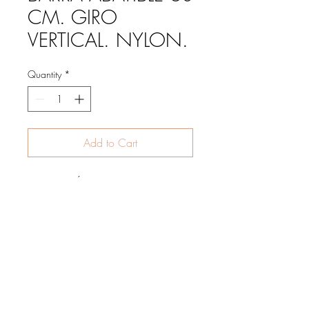
CM. GIRO
VERTICAL. NYLON.
Quantity
*
Add to Cart
DESCRIPCIÓN
BARRA ABATIBLE 60 CM GIRO
VERTICAL. NYLON CON ALMA DE
ALUMINIO. Ø 32 MM.
fondo: 600 mm
IVA INCLUIDO