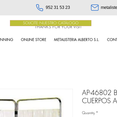
952 31 53 23
metalist
SOLICITE NUESTRO CATÁLOGO
THANKS FOR YOUR VISIT
INNING
ONLINE STORE
METALISTERIA ALBERTO S.L.
CON
AP-46802 
CUERPOS 
Quantity
*