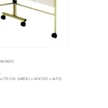
MALTADO
E
.
5x170 CM. (LARGO x ANCHO x ALTO)